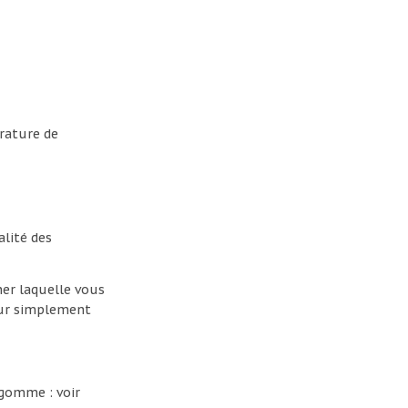
érature de
lité des
ner laquelle vous
our simplement
 gomme : voir