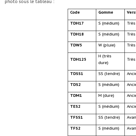
photo sous le tableau :
Code
Gomme
Vers
TDH17
S (médium)
Très
TDH18
S (médium)
Très
TDW5
W (pluie)
Très
H (très
TDH125
Très
dure)
TDSS1
SS (tendre)
Anci
TDS2
S (médium)
Anci
TDM1
M (dure)
Anci
TES2
S (médium)
Anci
TFSS1
SS (tendre)
Avan
TFS2
S (médium)
Avan