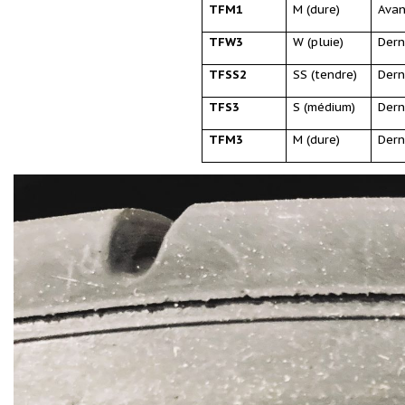
TFM1
M (dure)
Avan
TFW3
W (pluie)
Dern
TFSS2
SS (tendre)
Dern
TFS3
S (médium)
Dern
TFM3
M (dure)
Dern