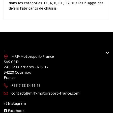
dans les catégories T1, A, B, B+, T2, sur les buggys des
divers fabricants de châssis.
Aucun commentaire pour le moment.
Connectez-vous pour laisser un commentaire.
.

MRF-Motorsport-France
SAS CRD
ZAE Les Carrières - RD612
34220 Courniou
France
+33 7 88 84 66 73
contact@mrf-motorsport-france.com
Instagram
Facebook