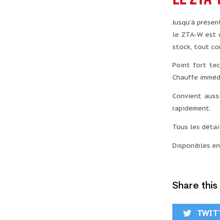
Jusqu’à présen
le ZTA-W est d
stock, tout com
Point fort te
Chauffe immédi
Convient auss
rapidement.
Tous les déta
Disponibles en
Share this
TWIT