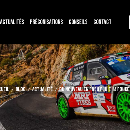
Actualités
Préconisations
Conseils
Contact
cueil
Blog
Actualité
Du nouveau en pneu pluie 14 pouces