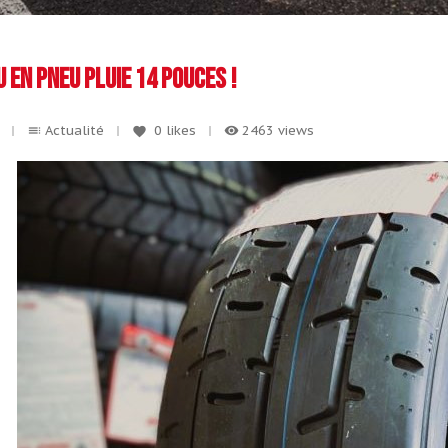
 en pneu pluie 14 pouces !
Actualité
0
likes
2463 views
toc
remove_red_eye
favorite