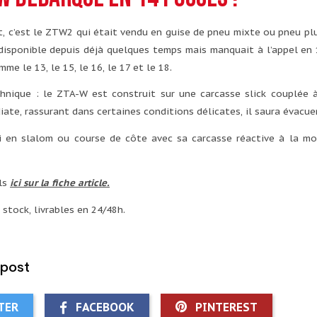
t, c’est le ZTW2 qui était vendu en guise de pneu mixte ou pneu pl
isponible depuis déjà quelques temps mais manquait à l’appel en 1
me le 13, le 15, le 16, le 17 et le 18.
chnique : le ZTA-W est construit sur une carcasse slick couplée
ate, rassurant dans certaines conditions délicates, il saura évacu
i en slalom ou course de côte avec sa carcasse réactive à la mo
ils
ici sur la fiche article
.
 stock, livrables en 24/48h.
 post
TER
FACEBOOK
PINTEREST