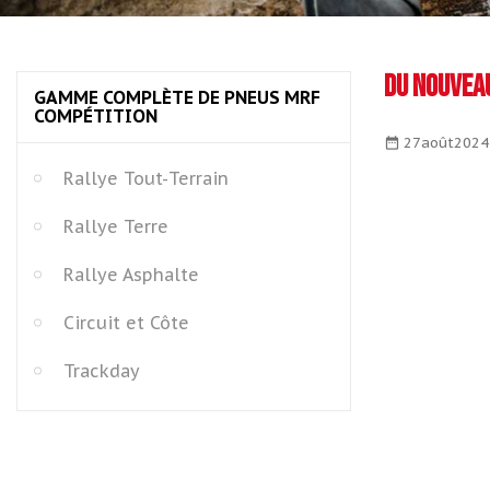
Du nouveau
GAMME COMPLÈTE DE PNEUS MRF
COMPÉTITION
27
août
2024
date_range
Rallye Tout-Terrain
Rallye Terre
Rallye Asphalte
Circuit et Côte
Trackday